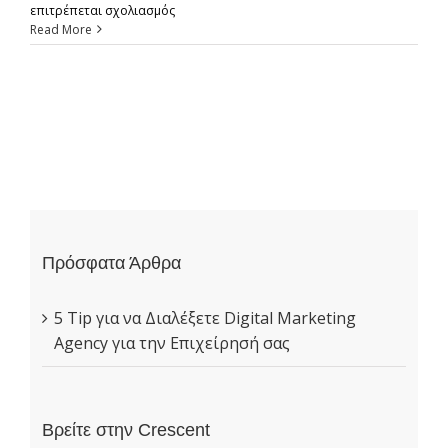
στο
επιτρέπεται σχολιασμός
5
Read More
Tip
για
να
Διαλέξετε
Digital
Marketing
Agency
για
την
Επιχείρησή
σας
Πρόσφατα Άρθρα
5 Tip για να Διαλέξετε Digital Marketing
Agency για την Επιχείρησή σας
Βρείτε στην Crescent