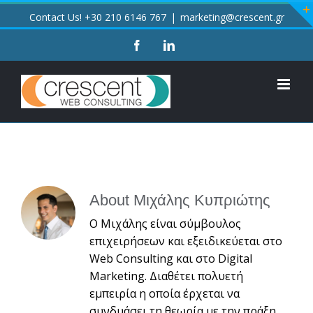
Skip
Contact Us! +30 210 6146 767
|
marketing@crescent.gr
to
content
facebook
linkedin
About
Μιχάλης Κυπριώτης
Ο Μιχάλης είναι σύμβουλος
επιχειρήσεων και εξειδικεύεται στο
Web Consulting και στο Digital
Marketing. Διαθέτει πολυετή
εμπειρία η οποία έρχεται να
συνδυάσει τη θεωρία με την πράξη