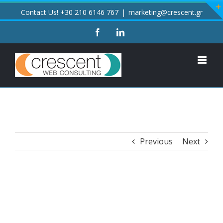
Skip
Contact Us! +30 210 6146 767
|
marketing@crescent.gr
to
content
facebook
linkedin
Previous
Next
View
Larger
Image