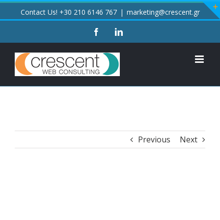
Skip
Contact Us! +30 210 6146 767
|
marketing@crescent.gr
to
content
facebook
linkedin
Previous
Next
View
Larger
Image