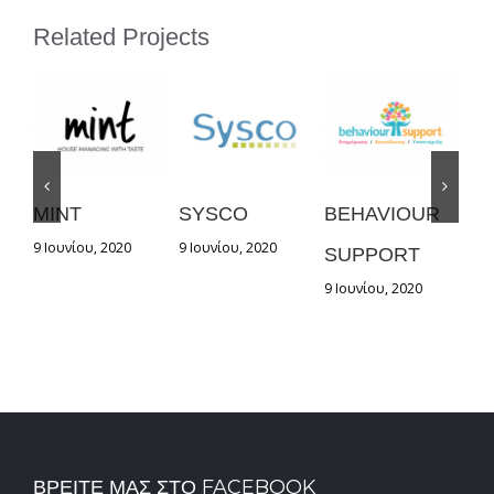
Related Projects
MINT
SYSCO
BEHAVIOUR
G
9 Ιουνίου, 2020
9 Ιουνίου, 2020
9 Ι
SUPPORT
9 Ιουνίου, 2020
ΒΡΕΊΤΕ ΜΑΣ ΣΤΟ FACEBOOK